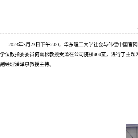
202
3
年
3
月
23日下午
2:00，
华东理工大学社会与伟德中国官网
学位教指委委员
何雪松
教授受邀在公司院楼
404
室，进行了主题
副经理潘泽泉
教授主持。