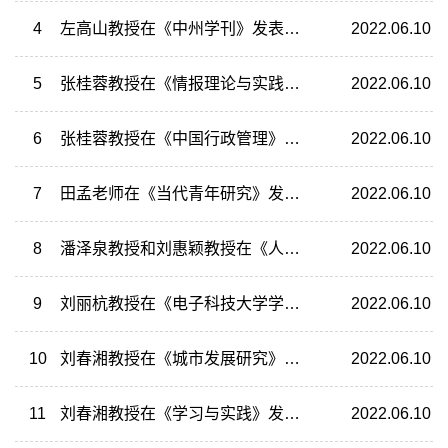
4
左高山教授在《中州学刊》发表《论相对剥夺与共同富裕的关系》
2022.06.10
5
张桂蓉教授在《情报理论与实践》发表《应急情报协同失灵模型研究》
2022.06.10
6
张桂蓉教授在《中国行政管理》发表《自然灾害跨省域应急协同的生成逻辑》
2022.06.10
7
田孟老师在《当代青年研究》发表《被锁定的婚姻——郊区女性婚姻现象的社会学研究》
2022.06.10
8
潘泽泉教授和刘惠颖教授在《人口与发展》发表《社区环境对中国老年人认知衰退轨迹的影响及其队列差异——基于“时点-个人-社区”多层次增长模型的实证研究》
2022.06.10
9
刘丽杭教授在《电子科技大学学报(社科版)》发表《产学研合作中信任对知识转移影响的仿真研究》
2022.06.10
10
刘春湘教授在《城市发展研究》发表《社会组织参与城市社区治理的正式制度嵌入性分析》
2022.06.10
11
刘春湘教授在《学习与实践》发表《社会组织制度执行环境的结构维度、现实困境及优化路径》
2022.06.10